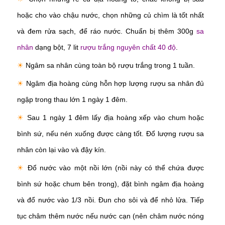
hoặc cho vào chậu nước, chọn những củ chìm là tốt nhất
và đem rửa sạch, để ráo nước. Chuẩn bị thêm 300g
sa
nhân
dạng bột, 7 lit
rượu trắng nguyên chất 40 độ
.
☀
Ngâm sa nhân cùng toàn bộ rượu trắng trong 1 tuần.
☀
Ngâm địa hoàng cùng hỗn hợp lượng rượu sa nhân đủ
ngập trong thau lớn 1 ngày 1 đêm.
☀
Sau 1 ngày 1 đêm lấy địa hoàng xếp vào chum hoặc
bình sứ, nếu nén xuống được càng tốt. Đổ lượng rượu sa
nhân còn lại vào và đậy kín.
☀
Đổ nước vào một nồi lớn (nồi này có thể chứa được
bình sứ hoặc chum bên trong), đặt bình ngâm địa hoàng
và đổ nước vào 1/3 nồi. Đun cho sôi và để nhỏ lửa. Tiếp
tục châm thêm nước nếu nước cạn (nên châm nước nóng