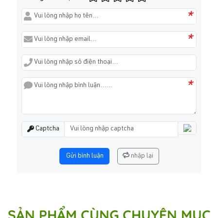
*
*
*
Captcha
Gửi bình luận
nhập lại
SẢN PHẨM CÙNG CHUYÊN MỤC