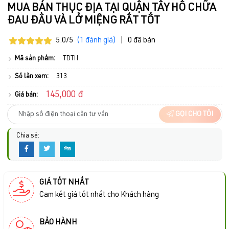
MUA BÁN THỤC ĐỊA TẠI QUẬN TÂY HỒ CHỮA
ĐAU ĐẦU VÀ LỞ MIỆNG RẤT TỐT
5.0/5
(1 đánh giá)
|
0 đã bán
Mã sản phẩm:
TDTH
Số lần xem:
313
145,000 đ
Giá bán:
GỌI CHO TÔI
Chia sẻ:
GIÁ TỐT NHẤT
Cam kết giá tốt nhất cho Khách hàng
BẢO HÀNH