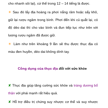
cho nhanh sôi lại), cứ thế trong 12 – 14 tiếng là được.
☀
Sau đó lấy địa hoàng ra phơi nắng râm hoặc sấy khô,
giữ lại rượu ngâm trong bình. Phơi đến khi củ quắt lại, có
độ dẻo dai thì cho vào bình và đun tiếp tục như trên với
lượng rượu ngâm đã được giữ.
☀
Làm như trên khoảng 9 lần sẽ thu được thục địa có
màu đen huyền, dẻo dai không dính tay.
Công dụng của thục địa
đối với sức khỏe
✘
Thục địa giúp tăng cường sức khỏe và
tráng dương bổ
thận
với phái mạnh rất hiệu quả.
✘
Hỗ trợ điều trị chứng suy nhược cơ thể và suy nhược