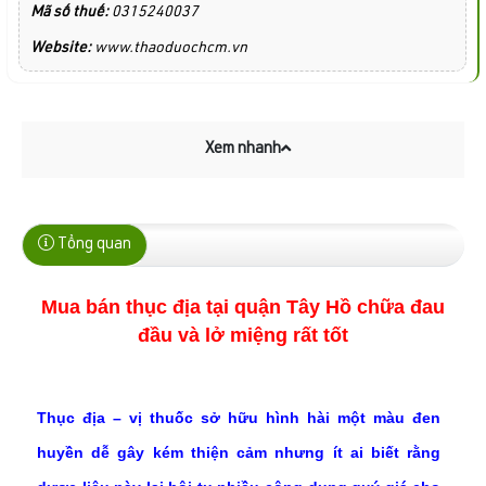
Mã số thuế:
0315240037
Website:
www.thaoduochcm.vn
Xem nhanh
Tổng quan
Mua bán thục địa tại quận Tây Hồ chữa đau 
đầu và lở miệng rất tốt
Thục địa – vị thuốc sở hữu hình hài một màu đen
huyền dễ gây kém thiện cảm nhưng ít ai biết rằng