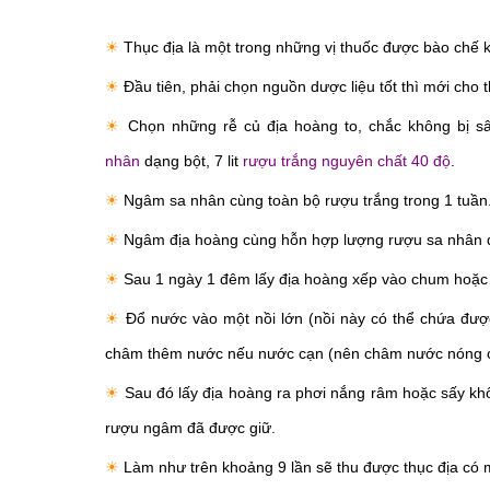
☀
Thục địa là một trong những vị thuốc được bào chế k
☀
Đầu tiên, phải chọn nguồn dược liệu tốt thì mới cho 
☀
Chọn những rễ củ địa hoàng to, chắc không bị s
nhân
dạng bột, 7 lit
rượu trắng nguyên chất 40 độ
.
☀
Ngâm sa nhân cùng toàn bộ rượu trắng trong 1 tuần
☀
Ngâm địa hoàng cùng hỗn hợp lượng rượu sa nhân đ
☀
Sau 1 ngày 1 đêm lấy địa hoàng xếp vào chum hoặc b
☀
Đổ nước vào một nồi lớn (nồi này có thể chứa đượ
châm thêm nước nếu nước cạn (nên châm nước nóng cho 
☀
Sau đó lấy địa hoàng ra phơi nắng râm hoặc sấy khô, 
rượu ngâm đã được giữ.
☀
Làm như trên khoảng 9 lần sẽ thu được thục địa có 