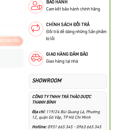
BẢO HÀNH
Cam kết bảo hành chính hãng
CHÍNH SÁCH ĐỔI TRẢ
Đổi trả dễ dàng những Sản phẩm
bị lỗi
ỌI CHO TÔI
GIAO HÀNG ĐẢM BẢO
Giao hàng tại nhà
SHOWROOM
CÔNG TY TNHH TRÀ THẢO DƯỢC
THANH BÌNH
Địa chỉ:
119/24 Bùi Quang Là, Phường
12, quận Gò Vấp, TP Hồ Chí Minh
Hotline:
0931 665 345 - 0963 665 345