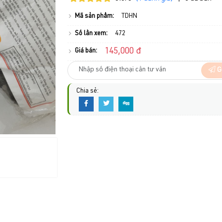
Mã sản phẩm:
TDHN
Số lần xem:
472
145,000 đ
Giá bán:
G
Chia sẻ: