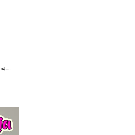
g mặt…