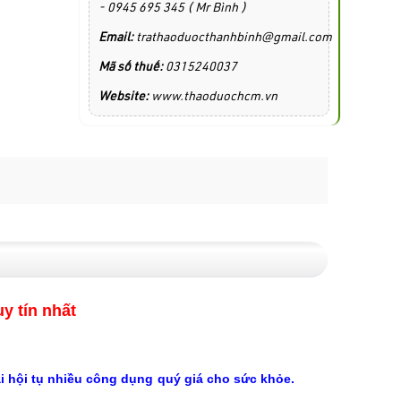
- 0945 695 345 ( Mr Bình )
Email:
trathaoduocthanhbinh@gmail.com
Mã số thuế:
0315240037
Website:
www.thaoduochcm.vn
y tín nhất
ại hội tụ nhiều công dụng quý giá cho sức khỏe.