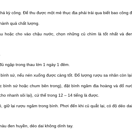
há kỳ công. Để thu được một mẻ thục địa phải trải qua biết bao công 
thành quả chất lượng.
âu hoặc cho vào chậu nước, chọn những củ chìm là tốt nhất và đ
.
ủ ngập trong thau lớn 1 ngày 1 đêm.
ình sứ, nếu nén xuống được càng tốt. Đổ lượng rượu sa nhân còn lại 
c bình sứ hoặc chum bên trong), đặt bình ngâm địa hoàng và đổ nước
nhanh sôi lại), cứ thế trong 12 – 14 tiếng là được.
giữ lại rượu ngâm trong bình. Phơi đến khi củ quắt lại, có độ dẻo dai
màu đen huyền, dẻo dai không dính tay.