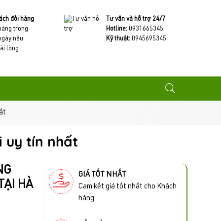
ách đổi hàng
Tư vấn và hỗ trợ 24/7
 hàng trong
Hotline:
0931665345
ngày nếu
Kỹ thuật:
0945695345
ài lòng
ất
 uy tín nhất
NG
GIÁ TỐT NHẤT
TẠI HÀ
Cam kết giá tốt nhất cho Khách
hàng