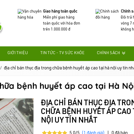
Giao hàng toàn quốc
Chính s
Miễn phí giao hàng
Đổi trả
toàn quốc với hóa đơn
vòng 7 
trên 1.000.000 đ
không h
GIỚI THIỆU
TIN TỨC - TV SỨC KHỎE
CHÍNH SÁCH
địa chỉ bán thục địa trong chữa bệnh huyết áp cao tại hà nội uy tín nh
chữa bệnh huyết áp cao tại Hà Nội
ĐỊA CHỈ BÁN THỤC ĐỊA TRO
CHỮA BỆNH HUYẾT ÁP CAO 
NỘI UY TÍN NHẤT
5.0/5
(1 đánh giá)
|
0 đã bán