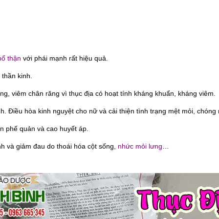
bổ thận
với phái mạnh rất hiệu quả.
 thần kinh.
ệng, viêm chân răng vì thục địa có hoạt tính kháng khuẩn, kháng viêm.
nh. Điều hòa kinh nguyệt cho nữ và cải thiện tình trạng mệt mỏi, chón
hen phế quản và cao huyết áp.
tính và giảm đau do thoái hóa cột sống,
nhức mỏi lưng
…