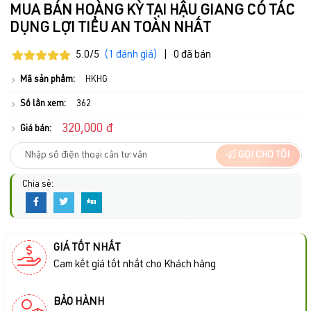
MUA BÁN HOÀNG KỲ TẠI HẬU GIANG CÓ TÁC
DỤNG LỢI TIỂU AN TOÀN NHẤT
5.0/5
(1 đánh giá)
|
0 đã bán
Mã sản phẩm:
HKHG
Số lần xem:
362
320,000 đ
Giá bán:
GỌI CHO TÔI
Chia sẻ:
GIÁ TỐT NHẤT
Cam kết giá tốt nhất cho Khách hàng
BẢO HÀNH