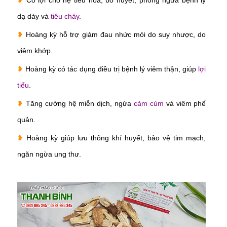
❥
Có lợi cho hệ tiêu hóa, bổ huyết, phòng ngừa bệnh lý
dạ dày và
tiêu chảy
.
❥
Hoàng kỳ hỗ trợ giảm đau nhức mỏi do suy nhược, do
viêm khớp.
❥
Hoàng kỳ có tác dụng điều trị bệnh lý viêm thận, giúp
lợi
tiểu
.
❥
Tăng cường hệ miễn dịch, ngừa
cảm cúm
và viêm phế
quản.
❥
Hoàng kỳ giúp lưu thông khí huyết, bảo vệ tim mạch,
ngăn ngừa ung thư.