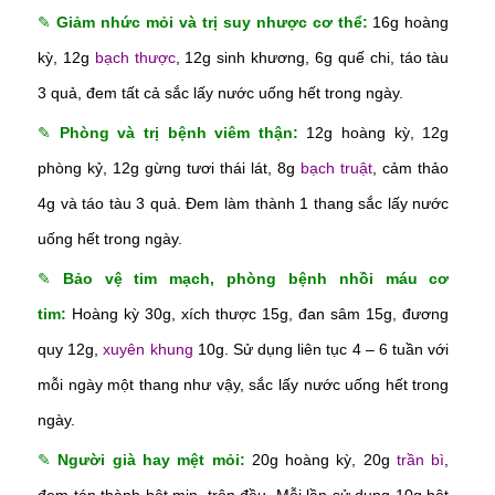
✎
Giảm nhức mỏi và trị suy nhược cơ thể:
16g hoàng
kỳ, 12g
bạch thược
, 12g sinh khương, 6g quế chi, táo tàu
3 quả, đem tất cả sắc lấy nước uống hết trong ngày.
✎
Phòng và trị bệnh viêm thận:
12g hoàng kỳ, 12g
phòng kỷ, 12g gừng tươi thái lát, 8g
bạch truật
, cảm thảo
4g và táo tàu 3 quả. Đem làm thành 1 thang sắc lấy nước
uống hết trong ngày.
✎
Bảo vệ tim mạch, phòng bệnh nhồi máu cơ
tim:
Hoàng kỳ 30g, xích thược 15g, đan sâm 15g, đương
quy 12g,
xuyên khung
10g. Sử dụng liên tục 4 – 6 tuần với
mỗi ngày một thang như vậy, sắc lấy nước uống hết trong
ngày.
✎
Người già hay mệt mỏi:
20g hoàng kỳ, 20g
trần bì
,
đem tán thành bột mịn, trộn đều. Mỗi lần sử dụng 10g bột