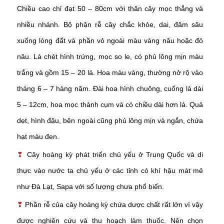
Chiều cao chỉ đạt 50 – 80cm với thân cây mọc thẳng và
nhiều nhánh. Bộ phận rễ cây chắc khỏe, dai, đâm sâu
xuống lòng đất và phần vỏ ngoài màu vàng nâu hoặc đỏ
nâu. Lá chét hình trứng, mọc so le, có phủ lông mịn màu
trắng và gồm 15 – 20 lá. Hoa màu vàng, thường nở rộ vào
tháng 6 – 7 hàng năm. Đài hoa hình chuông, cuống lá dài
5 – 12cm, hoa mọc thành cụm và có chiều dài hơn lá. Quả
dẹt, hình đậu, bên ngoài cũng phủ lông mịn và ngắn, chứa
hạt màu đen.
❣
Cây hoàng kỳ phát triển chủ yếu ở Trung Quốc và di
thực vào nước ta chủ yếu ở các tỉnh có khí hậu mát mẻ
như Đà Lạt, Sapa với số lượng chưa phổ biến.
❣
Phần rễ của cây hoàng kỳ chứa dược chất rất lớn vì vậy
được nghiên cứu và thu hoạch làm thuốc. Nên chọn