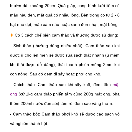
bướm dài khoảng 20cm. Quả giáp, cong hình lưỡi liềm có
màu nâu đen, mặt quả có nhiều lông. Bên trong có từ 2 - 8
hạt nhỏ dẹt, màu xám nâu hoặc xanh đen nhạt, mặt bóng.
❥
Có 3 cách chế biến cam thảo và thường được sử dụng:
- Sinh thảo (thường dùng nhiều nhất): Cam thảo sau khi
được ủ cho lên men sẽ được rửa sạch thật nhanh (ủ mềm
khi thái được dễ dàng), thái thành phiến mỏng 2mm khi
còn nóng. Sau đó đem đi sấy hoặc phơi cho khô.
- Chích thảo: Cam thảo sau khi sấy khô, đem tẩm
mật
ong
(cứ 1kg cam thảo phiến tẩm cùng 200g mật ong, pha
thêm 200ml nước đun sôi) tẩm rồi đem sao vàng thơm.
- Cam thảo bột: Cam thảo phơi khô sẽ được cạo sạch vỏ
và nghiền thành bột.