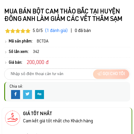
MUA BÁN BỘT CAM THẢO BẮC TẠI HUYỆN
ĐÔNG ANH LÀM GIẢM CÁC VẾT THÂM SẠM
5.0/5
(1 đánh giá)
|
0 đã bán
Mã sản phẩm:
BCTDA
Số lần xem:
342
200,000 đ
Giá bán:
GỌI CHO TÔI
Chia sẻ:
GIÁ TỐT NHẤT
Cam kết giá tốt nhất cho Khách hàng