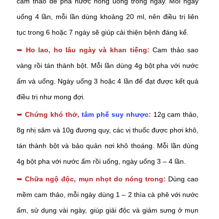
cam thảo để pha nước nóng uống trong ngày. Mỗi ngày
uống 4 lần, mỗi lần dùng khoảng 20 ml, nên điều trị liên
tục trong 6 hoặc 7 ngày sẽ giúp cải thiện bệnh đáng kể.
➥
Ho lao, ho lâu ngày và khan tiếng:
Cam thảo sao
vàng rồi tán thành bột. Mỗi lần dùng 4g bột pha với nước
ấm và uống. Ngày uống 3 hoặc 4 lần để đạt được kết quả
điều trị như mong đợi.
➥
Chứng khó thở,
tâm phế suy nhược
:
12g cam thảo,
8g nhị sâm và 10g đương quy, các vị thuốc được phơi khô,
tán thành bột và bảo quản nơi khô thoáng. Mỗi lần dùng
4g bột pha với nước ấm rồi uống, ngày uống 3 – 4 lần.
➥
Chữa ngộ độc, mụn nhọt do nóng trong:
Dùng cao
mềm cam thảo, mỗi ngày dùng 1 – 2 thìa cà phê với nước
ấm, sử dụng vài ngày, giúp giải độc và giảm sưng ở mụn