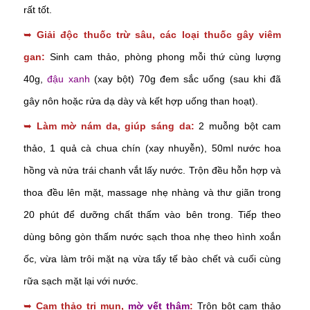
rất tốt.
➥
Giải độc thuốc trừ sâu, các loại thuốc gây viêm
gan:
Sinh cam thảo, phòng phong mỗi thứ cùng lượng
40g,
đậu xanh
(xay bột) 70g đem sắc uống (sau khi đã
gây nôn hoặc rửa dạ dày và kết hợp uống than hoạt).
➥
Làm mờ nám da, giúp sáng da:
2 muỗng bột cam
thảo, 1 quả cà chua chín (xay nhuyễn), 50ml nước hoa
hồng và nửa trái chanh vắt lấy nước. Trộn đều hỗn hợp và
thoa đều lên mặt, massage nhẹ nhàng và thư giãn trong
20 phút để dưỡng chất thấm vào bên trong. Tiếp theo
dùng bông gòn thấm nước sạch thoa nhẹ theo hình xoắn
ốc, vừa làm trôi mặt nạ vừa tẩy tế bào chết và cuối cùng
rữa sạch mặt lại với nước.
➥
Cam thảo trị mụn,
mờ vết thâm
:
Trộn bột cam thảo