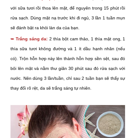
với sữa tươi rồi thoa lên mặt, để nguyên trong 15 phút rồi
rửa sạch. Dùng mặt nạ trước khi đi ngủ, 3 lần 1 tuần mụn
sẽ đánh bật ra khỏi làn da của bạn.
➥
Trắng sáng da:
2 thìa bột cam thảo, 1 thìa mật ong, 1
thìa sữa tươi không đường và 1 ít dầu hạnh nhân (nếu
có). Trộn hỗn hợp này lên thành hỗn hợp sền sệt, sau đó
bôi lên mặt và nằm thư giãn 30 phút sau đó rửa sạch với
nước. Nên dùng 3 lần/tuần, chỉ sau 2 tuần bạn sẽ thấy sự
thay đổi rõ rệt, da sẽ trắng sáng tự nhiên.