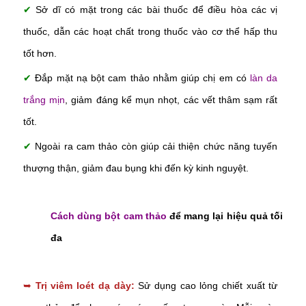
✔
Sở dĩ có mặt trong các bài thuốc để điều hòa các vị
thuốc, dẫn các hoạt chất trong thuốc vào cơ thể hấp thu
tốt hơn.
✔
Đắp mặt nạ bột cam thảo nhằm giúp chị em có
làn da
trắng mịn
, giảm đáng kể mụn nhọt, các vết thâm sạm rất
tốt.
✔
Ngoài ra cam thảo còn giúp cải thiện chức năng tuyến
thượng thận, giảm đau bụng khi đến kỳ kinh nguyệt.
Cách dùng bột cam thảo
để mang lại hiệu quả tối
đa
➥
Trị viêm loét dạ dày:
Sử dụng cao lỏng chiết xuất từ