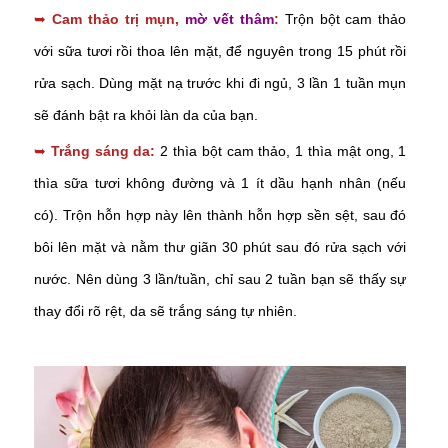
➥
Cam thảo trị mụn,
mờ vết thâm
:
Trộn bột cam thảo
với sữa tươi rồi thoa lên mặt, để nguyên trong 15 phút rồi
rửa sạch. Dùng mặt nạ trước khi đi ngủ, 3 lần 1 tuần mụn
sẽ đánh bật ra khỏi làn da của bạn.
➥
Trắng sáng da:
2 thìa bột cam thảo, 1 thìa mật ong, 1
thìa sữa tươi không đường và 1 ít dầu hạnh nhân (nếu
có). Trộn hỗn hợp này lên thành hỗn hợp sền sệt, sau đó
bôi lên mặt và nằm thư giãn 30 phút sau đó rửa sạch với
nước. Nên dùng 3 lần/tuần, chỉ sau 2 tuần bạn sẽ thấy sự
thay đổi rõ rệt, da sẽ trắng sáng tự nhiên.