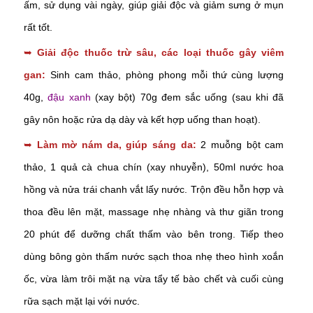
ấm, sử dụng vài ngày, giúp giải độc và giảm sưng ở mụn
rất tốt.
➥
Giải độc thuốc trừ sâu, các loại thuốc gây viêm
gan:
Sinh cam thảo, phòng phong mỗi thứ cùng lượng
40g,
đậu xanh
(xay bột) 70g đem sắc uống (sau khi đã
gây nôn hoặc rửa dạ dày và kết hợp uống than hoạt).
➥
Làm mờ nám da, giúp sáng da:
2 muỗng bột cam
thảo, 1 quả cà chua chín (xay nhuyễn), 50ml nước hoa
hồng và nửa trái chanh vắt lấy nước. Trộn đều hỗn hợp và
thoa đều lên mặt, massage nhẹ nhàng và thư giãn trong
20 phút để dưỡng chất thấm vào bên trong. Tiếp theo
dùng bông gòn thấm nước sạch thoa nhẹ theo hình xoắn
ốc, vừa làm trôi mặt nạ vừa tẩy tế bào chết và cuối cùng
rữa sạch mặt lại với nước.