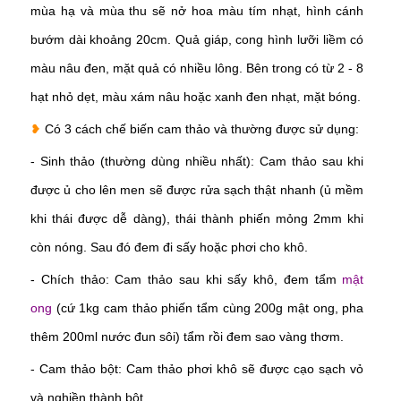
mùa hạ và mùa thu sẽ nở hoa màu tím nhạt, hình cánh
bướm dài khoảng 20cm. Quả giáp, cong hình lưỡi liềm có
màu nâu đen, mặt quả có nhiều lông. Bên trong có từ 2 - 8
hạt nhỏ dẹt, màu xám nâu hoặc xanh đen nhạt, mặt bóng.
❥
Có 3 cách chế biến cam thảo và thường được sử dụng:
- Sinh thảo (thường dùng nhiều nhất): Cam thảo sau khi
được ủ cho lên men sẽ được rửa sạch thật nhanh (ủ mềm
khi thái được dễ dàng), thái thành phiến mỏng 2mm khi
còn nóng. Sau đó đem đi sấy hoặc phơi cho khô.
- Chích thảo: Cam thảo sau khi sấy khô, đem tẩm
mật
ong
(cứ 1kg cam thảo phiến tẩm cùng 200g mật ong, pha
thêm 200ml nước đun sôi) tẩm rồi đem sao vàng thơm.
- Cam thảo bột: Cam thảo phơi khô sẽ được cạo sạch vỏ
và nghiền thành bột.