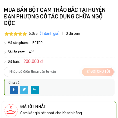
MUA BÁN BỘT CAM THẢO BẮC TẠI HUYỆN
ĐAN PHƯỢNG CÓ TÁC DỤNG CHỮA NGỘ
ĐỘC
5.0/5
(1 đánh giá)
|
0 đã bán
Mã sản phẩm:
BCTDP
Số lần xem:
495
200,000 đ
Giá bán:
GỌI CHO TÔI
Chia sẻ:
GIÁ TỐT NHẤT
Cam kết giá tốt nhất cho Khách hàng