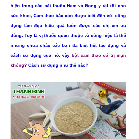
hiện trong các bài thuốc Nam và Đông y rất tốt cho
sức khỏe, Cam thảo bắc còn được biết đến với công
dụng làm đẹp hiệu quả luôn được các chị em ưa
dùng. Tuy là vị thuốc quen thuộc và công hiệu là thế
nhưng chưa chắc các bạn đã biết hết tác dụng và
cách sử dụng của nó, vậy
bột cam thảo có trị mụn
không?
Cách sử dụng như thế nào?