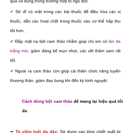
quả và dùng trong trường hợp bị ngộ độc.
✔
Sở dĩ có mặt trong các bài thuốc để điều hòa các vị
thuốc, dẫn các hoạt chất trong thuốc vào cơ thể hấp thu
tốt hơn.
✔
Đắp mặt nạ bột cam thảo nhằm giúp chị em có
làn da
trắng mịn
, giảm đáng kể mụn nhọt, các vết thâm sạm rất
tốt.
✔
Ngoài ra cam thảo còn giúp cải thiện chức năng tuyến
thượng thận, giảm đau bụng khi đến kỳ kinh nguyệt.
Cách dùng bột cam thảo
để mang lại hiệu quả tối
đa
➥
Trị viêm loét dạ dày:
Sử dụng cao lỏng chiết xuất từ