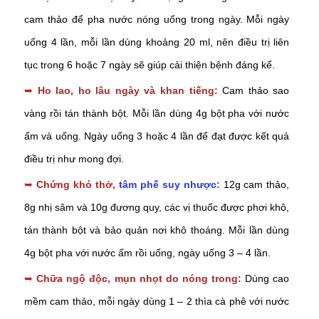
cam thảo để pha nước nóng uống trong ngày. Mỗi ngày
uống 4 lần, mỗi lần dùng khoảng 20 ml, nên điều trị liên
tục trong 6 hoặc 7 ngày sẽ giúp cải thiện bệnh đáng kể.
➥
Ho lao, ho lâu ngày và khan tiếng:
Cam thảo sao
vàng rồi tán thành bột. Mỗi lần dùng 4g bột pha với nước
ấm và uống. Ngày uống 3 hoặc 4 lần để đạt được kết quả
điều trị như mong đợi.
➥
Chứng khó thở,
tâm phế suy nhược
:
12g cam thảo,
8g nhị sâm và 10g đương quy, các vị thuốc được phơi khô,
tán thành bột và bảo quản nơi khô thoáng. Mỗi lần dùng
4g bột pha với nước ấm rồi uống, ngày uống 3 – 4 lần.
➥
Chữa ngộ độc, mụn nhọt do nóng trong:
Dùng cao
mềm cam thảo, mỗi ngày dùng 1 – 2 thìa cà phê với nước