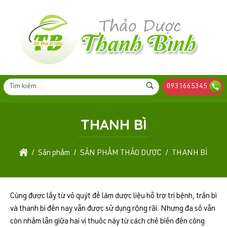
0931665345
THANH BÌ
Sản phẩm
SẢN PHẨM THẢO DƯỢC
THANH BÌ
Cùng được lấy từ vỏ quýt để làm dược liệu hỗ trợ trị bệnh, trần bì
và thanh bì đến nay vẫn được sử dụng rộng rãi. Nhưng đa số vẫn
còn nhầm lẫn giữa hai vị thuốc này từ cách chế biến đến công