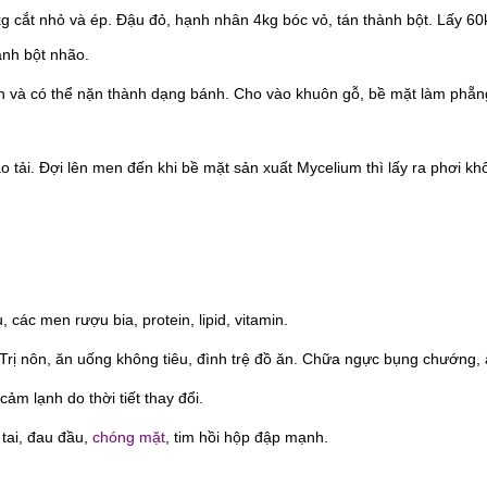
7kg cắt nhỏ và ép. Đậu đỏ, hạnh nhân 4kg bóc vỏ, tán thành bột. Lấy 6
ành bột nhão.
h và có thể nặn thành dạng bánh. Cho vào khuôn gỗ, bề mặt làm phẵn
tải. Đợi lên men đến khi bề mặt sản xuất Mycelium thì lấy ra phơi khô
 các men rượu bia, protein, lipid, vitamin.
Trị nôn, ăn uống không tiêu, đình trệ đồ ăn. Chữa ngực bụng chướng, 
m lạnh do thời tiết thay đổi.
tai, đau đầu,
chóng mặt
, tim hồi hộp đập mạnh.