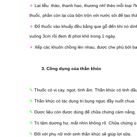
★
Lạt liễu thảo, thanh hao, thương nhĩ thẻo mỗi loại 
thuốc, phần còn lại của bộn trộn với nước sôi để tạo th
★
Đổ thuốc vào khuấy đều bằng que gỗ đến khi nó dín
vuông 3cm rồi đem đi phơi khô trong 1 ngày.
★
Xếp các khuôn chồng lên nhau, được che phủ bởi bao 
3. Công dụng của thần khúc
✎
Thuốc có vị cay, ngọt, tính ấm. Thần khúc có tinh dầu,
✎
Thần khúc có tác dụng trị bụng ngực đầy nuốt chua. 
✎
Dược liệu còn được dùng để chữa chứng cảm nắng, cả
✎
Trị tâm dương hư, mắt nhìn không rõ. Chữa chứng ù 
✎
Đối với phụ nữ mới sinh thần khúc sẽ giúp lợi sữa.