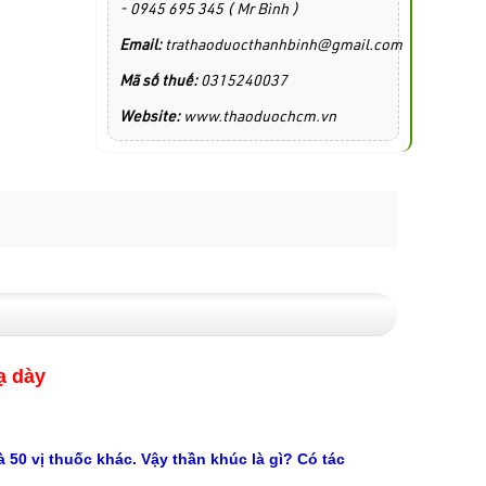
- 0945 695 345 ( Mr Bình )
Email:
trathaoduocthanhbinh@gmail.com
Mã số thuế:
0315240037
Website:
www.thaoduochcm.vn
ạ dày
 50 vị thuốc khác. Vậy thần khúc là gì? Có tác