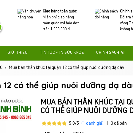
Giao hàng toàn quốc
Chính s
Miễn phí giao hàng
Đổi trả
toàn quốc với hóa đơn
vòng 7 
trên 1.000.000 đ
không h
GIỚI THIỆU
TIN TỨC - TV SỨC KHỎE
CHÍNH SÁCH
C
Mua bán thần khúc tại quận 12 có thể giúp nuôi dưỡng dạ dày
 12 có thể giúp nuôi dưỡng dạ dà
MUA BÁN THẦN KHÚC TẠI Q
CÓ THỂ GIÚP NUÔI DƯỠNG 
5.0/5
(1 đánh giá)
|
0 đã bán