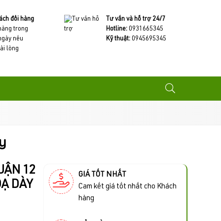
ách đổi hàng
Tư vấn và hỗ trợ 24/7
 hàng trong
Hotline:
0931665345
ngày nếu
Kỹ thuật:
0945695345
ài lòng
y
UẬN 12
GIÁ TỐT NHẤT
DẠ DÀY
Cam kết giá tốt nhất cho Khách
hàng