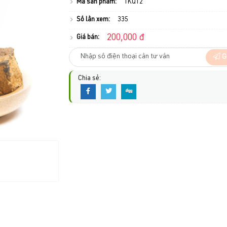
Mã sản phẩm:
TKQ12
Số lần xem:
335
200,000 đ
Giá bán:
G
Chia sẻ: