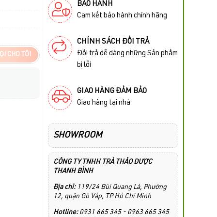
BẢO HÀNH
Cam kết bảo hành chính hãng
CHÍNH SÁCH ĐỔI TRẢ
Đổi trả dễ dàng những Sản phẩm
ỌI CHO TÔI
bị lỗi
GIAO HÀNG ĐẢM BẢO
Giao hàng tại nhà
SHOWROOM
CÔNG TY TNHH TRÀ THẢO DƯỢC
THANH BÌNH
Địa chỉ:
119/24 Bùi Quang Là, Phường
12, quận Gò Vấp, TP Hồ Chí Minh
Hotline:
0931 665 345 - 0963 665 345