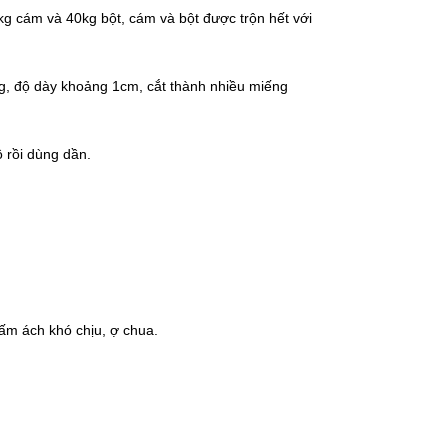
0kg cám và 40kg bột, cám và bột được trộn hết với
g, độ dày khoảng 1cm, cắt thành nhiều miếng
 rồi dùng dần.
ấm ách khó chịu, ợ chua.