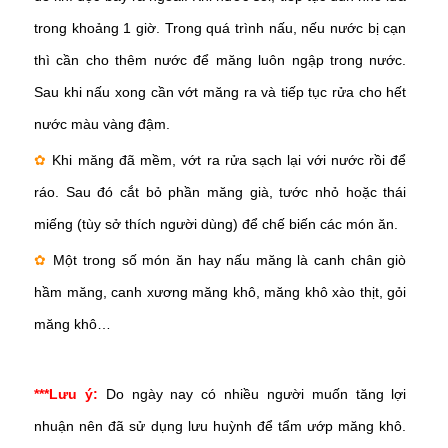
trong khoảng 1 giờ. Trong quá trình nấu, nếu nước bị cạn
thì cần cho thêm nước để măng luôn ngập trong nước.
Sau khi nấu xong cần vớt măng ra và tiếp tục rửa cho hết
nước màu vàng đậm.
✿
Khi măng đã mềm, vớt ra rửa sạch lại với nước rồi để
ráo. Sau đó cắt bỏ phần măng già, tước nhỏ hoặc thái
miếng (tùy sở thích người dùng) để chế biến các món ăn.
✿
Một trong số món ăn hay nấu măng là canh chân giò
hầm măng, canh xương măng khô, măng khô xào thịt, gỏi
măng khô…
***Lưu ý:
Do ngày nay có nhiều người muốn tăng lợi
nhuận nên đã sử dụng lưu huỳnh để tẩm ướp măng khô.