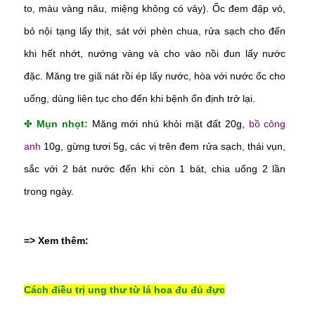
to, màu vàng nâu, miệng không có vảy). Ốc đem đập vỏ,
bỏ nội tạng lấy thịt, sát với phèn chua, rửa sạch cho đến
khi hết nhớt, nướng vàng và cho vào nồi đun lấy nước
đặc. Măng tre giã nát rồi ép lấy nước, hòa với nước ốc cho
uống, dùng liên tục cho đến khi bệnh ổn định trở lại.
✤
Mụn nhọt:
Măng mới nhú khỏi mặt đất 20g,
bồ công
anh
10g, gừng tươi 5g, các vị trên đem rửa sạch, thái vụn,
sắc với 2 bát nước đến khi còn 1 bát, chia uống 2 lần
trong ngày.
=> Xem thêm:
Cách điều trị ung thư từ lá hoa đu đủ đực