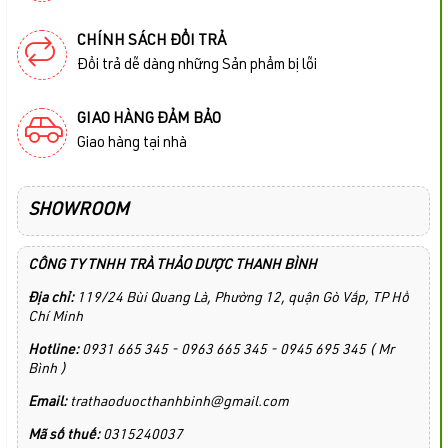
CHÍNH SÁCH ĐỔI TRẢ
Đổi trả dễ dàng những Sản phẩm bị lỗi
GIAO HÀNG ĐẢM BẢO
Giao hàng tại nhà
SHOWROOM
CÔNG TY TNHH TRÀ THẢO DƯỢC THANH BÌNH
Địa chỉ:
119/24 Bùi Quang Là, Phường 12, quận Gò Vấp, TP Hồ
Chí Minh
Hotline:
0931 665 345 - 0963 665 345 - 0945 695 345 ( Mr
Bình )
Email:
trathaoduocthanhbinh@gmail.com
Mã số thuế:
0315240037