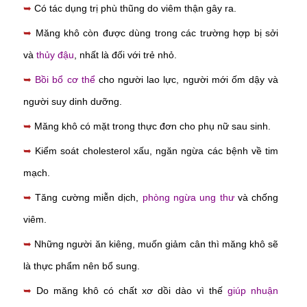
➥
Có tác dụng trị phù thũng do viêm thận gây ra.
➥
Măng khô còn được dùng trong các trường hợp bị sởi
và
thủy đậu
, nhất là đối với trẻ nhỏ.
➥
Bồi bổ cơ thể
cho người lao lực, người mới ốm dậy và
người suy dinh dưỡng.
➥
Măng khô có mặt trong thực đơn cho phụ nữ sau sinh.
➥
Kiểm soát cholesterol xấu, ngăn ngừa các bệnh về tim
mạch.
➥
Tăng cường miễn dịch,
phòng ngừa ung thư
và chống
viêm.
➥
Những người ăn kiêng, muốn giảm cân thì măng khô sẽ
là thực phẩm nên bổ sung.
➥
Do măng khô có chất xơ dồi dào vì thế
giúp nhuận