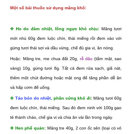
Một số bài thuốc sử dụng măng khô:
✤
Ho do đàm nhiệt, lồng ngực khó chịu:
Măng tươi
mới nhú 60g đem luộc chín, thái miếng rồi đem xào với
gừng tươi thái sợi và dầu vừng, chế đủ gia vị, ăn nóng.
Hoặc: Măng tre, me chua đất 20g,
rễ dâu
(tẩm mật, sao
vàng) 10g, gừng tươi 8g. Tất cả đem rửa sạch, giã nát,
thêm một chút đường hoặc mật ong để tăng phần dễ ăn
và hấp cơm để uống.
✤
Táo bón do nhiệt
, phân cứng khó đi:
Măng tươi 60g
đem luộc chín, thái miếng. Sau đó đem ninh với 100g gạo
tẻ thành cháo, chế gia vị và chia ăn vài lần trong ngày.
✤
Hen phế quản:
Măng tre 40g, 2 con ốc sên (loại có vỏ