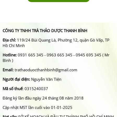
CÔNG TY TNHH TRÀ THẢO DƯỢC THANH BÌNH
Địa chỉ:
119/24 Bùi Quang Là, Phường 12, quận Gò Vấp, TP
Hồ Chí Minh
Hotline:
0931 665 345 - 0963 665 345 - 0945 695 345 ( Mr
Bình )
Email:
trathaoduocthanhbinh@gmail.com
Người đại diện:
Nguyễn Văn Tiện
Mã số thuế
: 0315240037
Đăng ký lần đầu ngày 24 tháng 08 năm 2018
Cập nhật MST lần cuối vào 01-01-2025
Nơi cấp:
SỞ KẾ HOẠCH VÀ ĐẦU TƯ THÀNH PHỐ HỒ CHÍ MINH